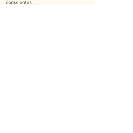
conscientes.
Email
S'inscrire
Accueil
Boutique
La Marque
AOFLO