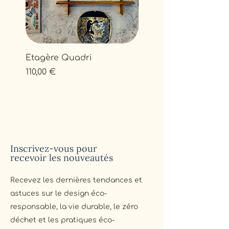
décoration intérieure.
Etagère Quadri
Brigadier de Théâtre
Prix
Prix
110,00 €
170,00 €
Inscrivez-vous pour
recevoir les nouveautés
Recevez les dernières tendances et
astuces sur le design éco-
responsable, la vie durable, le zéro
déchet et les pratiques éco-