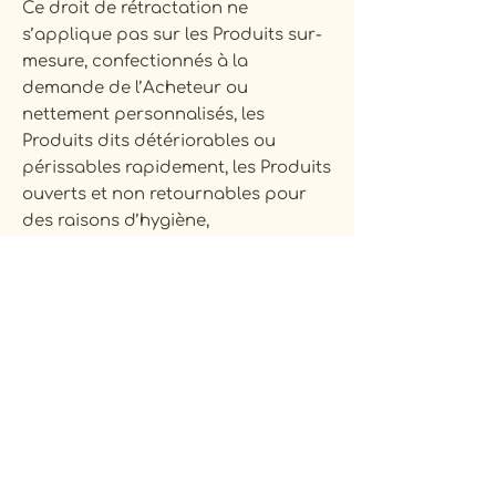
Ce droit de rétractation ne
s’applique pas sur les Produits sur-
mesure, confectionnés à la
demande de l’Acheteur ou
nettement personnalisés, les
Produits dits détériorables ou
périssables rapidement, les Produits
ouverts et non retournables pour
des raisons d’hygiène,
GARANTIES
Les Produits fabriqués par AOFLO
et vendus sur obag.fr ou aoflo.fr
bénéficient d’une garantie fabricant
de 5 ans à compter de la date de
commande confirmée. Au titre de
cette garantie gratuite, AOFLO
s’engage à remplacer ou réparer le
Produit dont le défaut a été signalé