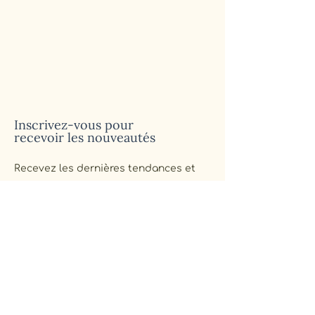
Inscrivez-vous pour
recevoir les nouveautés
Recevez les dernières tendances et
astuces sur le design éco-
responsable, la vie durable, le zéro
déchet et les pratiques éco-
conscientes.
Email