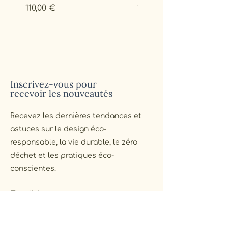
Prix
Prix
110,00 €
170,00 €
Inscrivez-vous pour
recevoir les nouveautés
Recevez les dernières tendances et
astuces sur le design éco-
responsable, la vie durable, le zéro
déchet et les pratiques éco-
conscientes.
Email